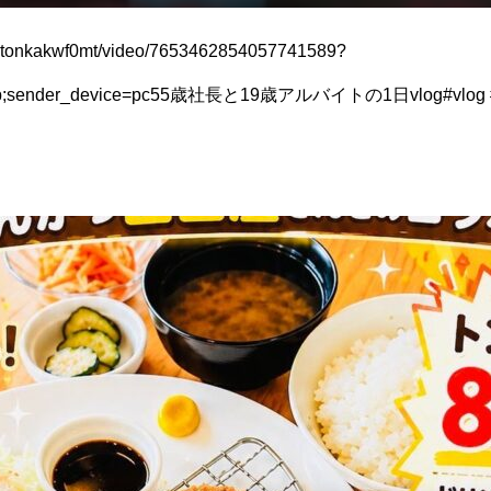
/@tonkakwf0mt/video/7653462854057741589?
mp;sender_device=pc55歳社長と19歳アルバイトの1日vlog#vlog 