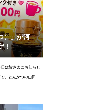
つ）」が河
定！
本日は皆さまにお知らせ
店で、とんかつの山田屋