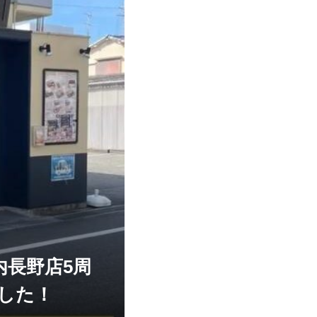
長野店5周
した！