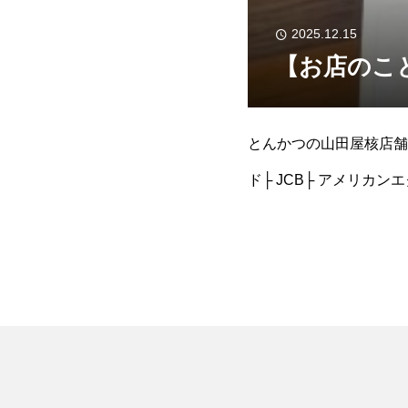
2025.12.15
【お店のこ
とんかつの山田屋核店舗で
ド├ JCB├ アメリカ