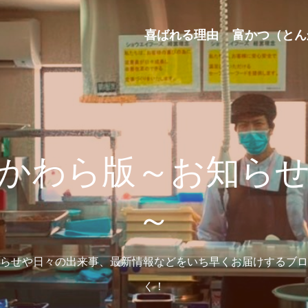
喜ばれる理由
富かつ（とん
かわら版～お知ら
～
らせや日々の出来事、最新情報などをいち早くお届けするブロ
く！