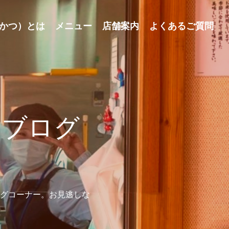
かつ）とは
メニュー
店舗案内
よくあるご質問
せブログ
グコーナー。お見逃しな