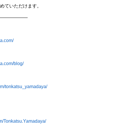
めていただけます。
——————
ya.com/
ya.com/blog/
com/tonkatsu_yamadaya/
om/Tonkatsu.Yamadaya/