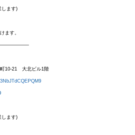
します)
けます。
——————
10-21 大北ビル1階
ZgJw3NbJTdCQEPQM9
9
します)