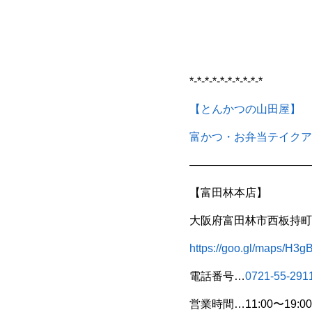
*-*-*-*-*-*-*-*-*-*
【とんかつの山田屋】
富かつ・お弁当テイクア
———————————
【富田林本店】
大阪府富田林市西板持町8
https://goo.gl/maps/H
電話番号…
0721-55-291
営業時間…11:00〜19:00