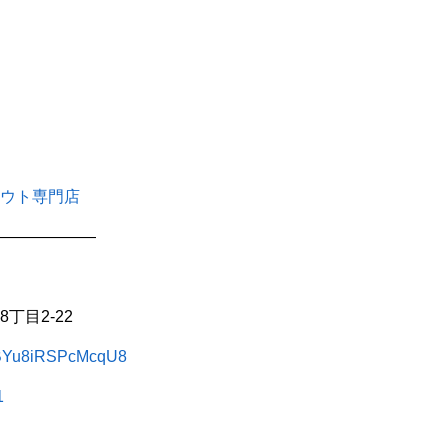
ウト専門店
——————
丁目2-22
3gBYu8iRSPcMcqU8
1