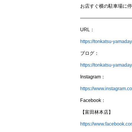
お店すぐ横の駐車場に停
———————————
URL：
https://tonkatsu-yamada
ブログ：
https://tonkatsu-yamada
Instagram：
https://www.instagram.
Facebook：
【富田林本店】
https://www.facebook.c