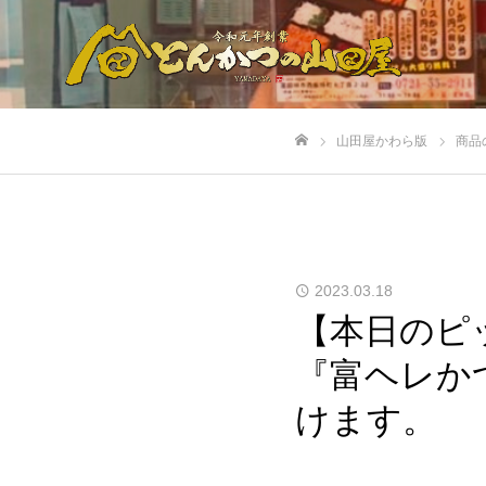
山田屋かわら版
商品
ホーム
2023.03.18
【本日のピ
『富ヘレか
けます。