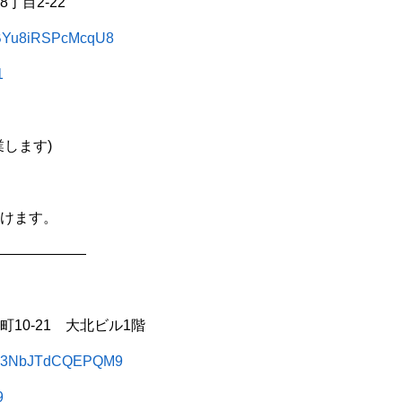
丁目2-22
3gBYu8iRSPcMcqU8
1
します)
けます。
——————
10-21 大北ビル1階
ZgJw3NbJTdCQEPQM9
9