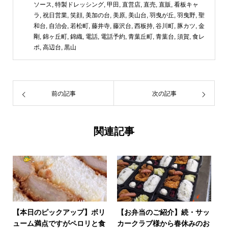
ソース
,
特製ドレッシング
,
甲田
,
直営店
,
直売
,
直販
,
看板キャ
ラ
,
祝日営業
,
笑顔
,
美加の台
,
美原
,
美山台
,
羽曳が丘
,
羽曳野
,
聖
和台
,
自治会
,
若松町
,
藤井寺
,
藤沢台
,
西板持
,
谷川町
,
豚カツ
,
金
剛
,
錦ヶ丘町
,
錦織
,
電話
,
電話予約
,
青葉丘町
,
青葉台
,
須賀
,
食レ
ポ
,
高辺台
,
黒山
前の記事
次の記事
関連記事
【本日のピックアップ】ボリ
【お弁当のご紹介】続・サッ
ューム満点ですがペロリと食
カークラブ様から春休みのお