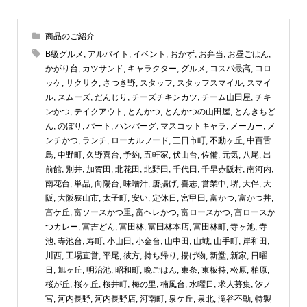
商品のご紹介
B級グルメ
,
アルバイト
,
イベント
,
おかず
,
お弁当
,
お昼ごはん
,
かがり台
,
カツサンド
,
キャラクター
,
グルメ
,
コスパ最高
,
コロ
ッケ
,
サクサク
,
さつき野
,
スタッフ
,
スタッフスマイル
,
スマイ
ル
,
スムーズ
,
だんじり
,
チーズチキンカツ
,
チーム山田屋
,
チキ
ンかつ
,
テイクアウト
,
とんかつ
,
とんかつの山田屋
,
とんきちど
ん
,
のぼり
,
パート
,
ハンバーグ
,
マスコットキャラ
,
メーカー
,
メ
ンチかつ
,
ランチ
,
ローカルフード
,
三日市町
,
不動ヶ丘
,
中百舌
鳥
,
中野町
,
久野喜台
,
予約
,
五軒家
,
伏山台
,
佐備
,
元気
,
八尾
,
出
前館
,
別井
,
加賀田
,
北花田
,
北野田
,
千代田
,
千早赤阪村
,
南河内
,
南花台
,
単品
,
向陽台
,
味噌汁
,
唐揚げ
,
喜志
,
営業中
,
堺
,
大伴
,
大
阪
,
大阪狭山市
,
太子町
,
安い
,
定休日
,
宮甲田
,
富かつ
,
富かつ丼
,
富ケ丘
,
富ソースかつ重
,
富ヘレかつ
,
富ロースかつ
,
富ロースか
つカレー
,
富吉どん
,
富田林
,
富田林本店
,
富田林町
,
寺ヶ池
,
寺
池
,
寺池台
,
寿町
,
小山田
,
小金台
,
山中田
,
山城
,
山手町
,
岸和田
,
川西
,
工場直営
,
平尾
,
彼方
,
持ち帰り
,
揚げ物
,
新堂
,
新家
,
日曜
日
,
旭ヶ丘
,
明治池
,
昭和町
,
晩ごはん
,
東条
,
東板持
,
松原
,
柏原
,
桜が丘
,
桜ヶ丘
,
桜井町
,
梅の里
,
楠風台
,
水曜日
,
求人募集
,
汐ノ
宮
,
河内長野
,
河内長野店
,
河南町
,
泉ケ丘
,
泉北
,
滝谷不動
,
特製