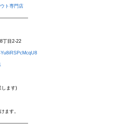
ウト専門店
——————
丁目2-22
3gBYu8iRSPcMcqU8
1
します)
けます。
——————