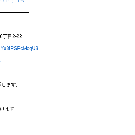
ウト専門店
——————
丁目2-22
3gBYu8iRSPcMcqU8
1
します)
けます。
——————