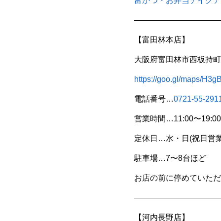
富かつ・お弁当テイクア
———————————
【富田林本店】
大阪府富田林市西板持町8
https://goo.gl/maps/H
電話番号…
0721-55-291
営業時間…11:00〜19:00
定休日…水・日(祝日営業
駐車場…7〜8台ほど
お店の前に停めていただ
———————————
【河内長野店】