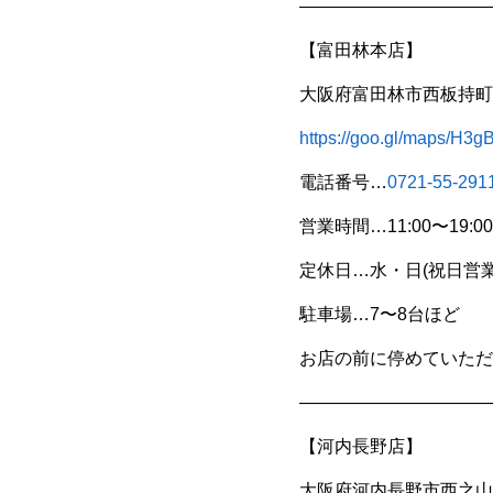
———————————
【富田林本店】
大阪府富田林市西板持町8
https://goo.gl/maps/H
電話番号…
0721-55-291
営業時間…11:00〜19:00
定休日…水・日(祝日営業
駐車場…7〜8台ほど
お店の前に停めていただ
———————————
【河内長野店】
大阪府河内長野市西之山町