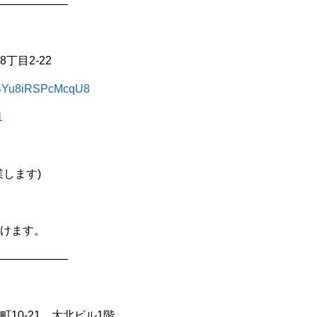
——————
丁目2-22
3gBYu8iRSPcMcqU8
1
します)
けます。
——————
10-21 大北ビル1階