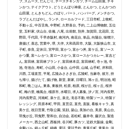
フ
,
スムーズ
,
だんじり
,
チーズチキンカツ
,
チーム山田屋
,
チキ
ンかつ
,
テイクアウト
,
どうとんぼり神座
,
とんかつ
,
とんかつの
山田屋
,
とんきちどん
,
のぼり
,
パート
,
ハンバーグ
,
メンチかつ
,
ラブとんだばやし
,
ランチ
,
ローカルフード
,
三日市町
,
上牧町
,
不動ヶ丘
,
中百舌鳥
,
中野町
,
久野喜台
,
予約
,
二上山博物館
,
五位
堂
,
五軒家
,
伏山台
,
佐備
,
八尾
,
出前館
,
別井
,
加賀田
,
北花田
,
北
野田
,
千代田
,
千早赤阪村
,
南河内
,
南花台
,
単品
,
向陽台
,
味噌汁
,
唐揚げ
,
喜志
,
営業中
,
堺
,
大伴
,
大和高田市
,
大阪
,
大阪狭山市
,
太
子町
,
奈良
,
定休日
,
宮甲田
,
富かつ
,
富かつ丼
,
富ケ丘
,
富ソース
かつ重
,
富ヘレかつ
,
富ロースかつ
,
富ロースかつカレー
,
富吉ど
ん
,
富田林
,
富田林ブランド
,
富田林本店
,
富田林町
,
寺ヶ池
,
寺
池
,
寺池台
,
寿町
,
小山田
,
小金台
,
山中田
,
山城
,
山手町
,
岸和田
,
川西
,
工場直営
,
平尾
,
広陵みささぎ台
,
広陵町
,
当麻寺
,
彼方
,
持
ち帰り
,
揚げたて
,
揚げ物
,
新堂
,
新家
,
日曜日
,
旭ヶ丘
,
明治池
,
昭
和町
,
晩ごはん
,
東条
,
東板持
,
松原
,
柏原
,
桜が丘
,
桜ヶ丘
,
桜井
町
,
梅の里
,
楠風台
,
橿原市
,
水曜日
,
求人募集
,
汐ノ宮
,
河内長野
,
河内長野店
,
河南町
,
泉ケ丘
,
泉北
,
滝谷不動
,
特製ソース
,
特製ド
レッシング
,
田原本町
,
甲田
,
直営店
,
直売
,
直販
,
看板キャラ
,
真
美ケ丘
,
祝日営業
,
竹取公園
,
笑顔
,
築山
,
美加の台
,
美原
,
美山台
,
羽曳が丘
,
羽曳野
,
聖和台
,
自治会
,
若松町
,
藤井寺
,
藤沢台
,
製造
メーカー
,
西之山町
,
西板持
,
谷川町
,
豚カツ
,
近鉄大阪線
,
金剛
,
金剛バル
,
錦ヶ丘町
,
錦織
,
電話
,
電話予約
,
青葉丘町
,
青葉台
,
須