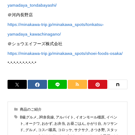
yamadaya_tondabayashi/
＠河内長野店
https://minakawa-trip.jp/minakawa_spots/tonkatsu-
yamadaya_kawachinagano/
＠ショウエイフーズ株式会社
https://minakawa-trip.jp/minakawa_spots/shoei-foods-osaka/
*-*-*-*-*-*-*-*-*-*
商品のご紹介
B級グルメ
,
JR奈良線
,
アルバイト
,
イオンモール橿原
,
イベン
ト
,
オークワ
,
おかず
,
お弁当
,
お昼ごはん
,
かがり台
,
カツサン
ド
,
グルメ
,
コスパ最高
,
コロッケ
,
サクサク
,
さつき野
,
スタッ