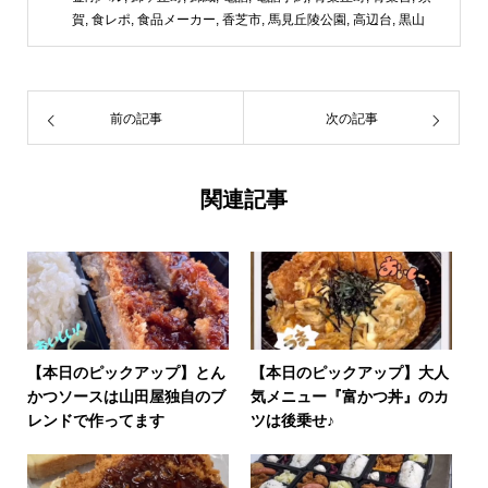
賀
,
食レポ
,
食品メーカー
,
香芝市
,
馬見丘陵公園
,
高辺台
,
黒山
前の記事
次の記事
関連記事
【本日のピックアップ】とん
【本日のピックアップ】大人
かつソースは山田屋独自のブ
気メニュー『富かつ丼』のカ
レンドで作ってます
ツは後乗せ♪