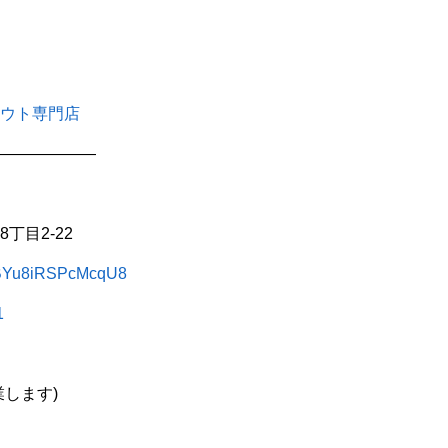
ウト専門店
——————
丁目2-22
3gBYu8iRSPcMcqU8
1
します)