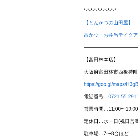
*-*-*-*-*-*-*-*-*-*
【とんかつの山田屋】
富かつ・お弁当テイクア
———————————
【富田林本店】
大阪府富田林市西板持町8
https://goo.gl/maps/H
電話番号…
0721-55-291
営業時間…11:00〜19:00
定休日…水・日(祝日営業
駐車場…7〜8台ほど