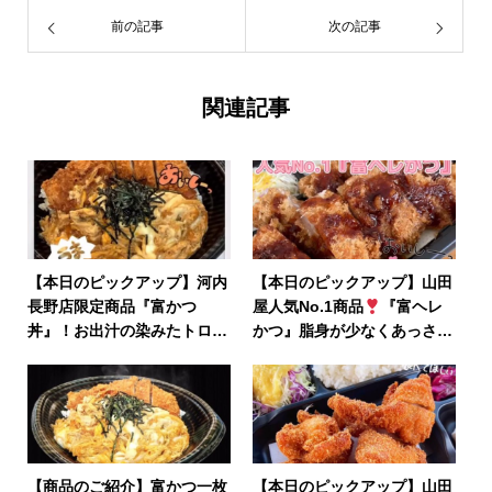
前の記事
次の記事
関連記事
【本日のピックアップ】河内
【本日のピックアップ】山田
長野店限定商品『富かつ
屋人気No.1商品
『富ヘレ
丼』！お出汁の染みたトロト
かつ』脂身が少なくあっさり
ロの卵と、富かつの相性は抜
召し上がって頂けます
群
【商品のご紹介】富かつ一枚
【本日のピックアップ】山田