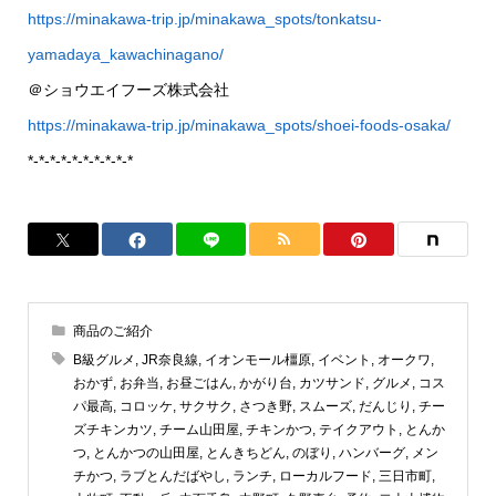
https://minakawa-trip.jp/minakawa_spots/tonkatsu-
yamadaya_kawachinagano/
＠ショウエイフーズ株式会社
https://minakawa-trip.jp/minakawa_spots/shoei-foods-osaka/
*-*-*-*-*-*-*-*-*-*
商品のご紹介
B級グルメ
,
JR奈良線
,
イオンモール橿原
,
イベント
,
オークワ
,
おかず
,
お弁当
,
お昼ごはん
,
かがり台
,
カツサンド
,
グルメ
,
コス
パ最高
,
コロッケ
,
サクサク
,
さつき野
,
スムーズ
,
だんじり
,
チー
ズチキンカツ
,
チーム山田屋
,
チキンかつ
,
テイクアウト
,
とんか
つ
,
とんかつの山田屋
,
とんきちどん
,
のぼり
,
ハンバーグ
,
メン
チかつ
,
ラブとんだばやし
,
ランチ
,
ローカルフード
,
三日市町
,