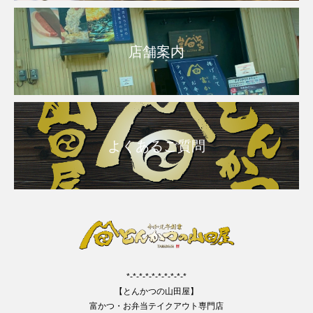
店舗案内
よくあるご質問
*-*-*-*-*-*-*-*-*-*
【とんかつの山田屋】
富かつ・お弁当テイクアウト専門店