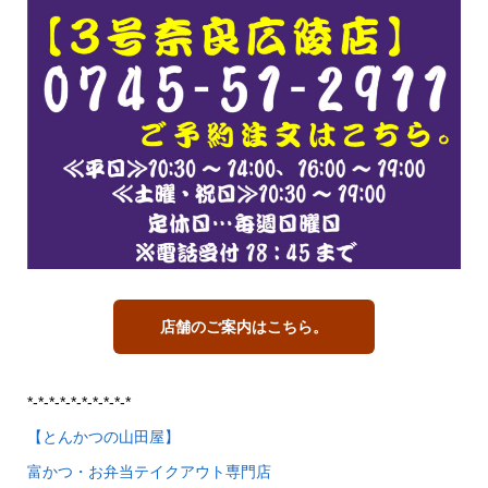
店舗のご案内はこちら。
*-*-*-*-*-*-*-*-*-*
【とんかつの山田屋】
富かつ・お弁当テイクアウト専門店