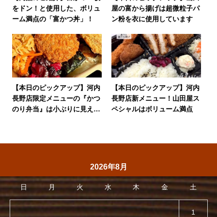
をドン！と使用した、ボリュ
屋の富から揚げは超微粒子パ
ーム満点の「富かつ丼」！
ン粉を衣に使用しています
【本日のピックアップ】河内
【本日のピックアップ】河内
長野店限定メニューの『かつ
長野店新メニュー！山田屋ス
のり弁当』は小ぶりに見えて
ペシャルはボリューム満点
ボリュームあり
2026年8月
日
月
火
水
木
金
土
1