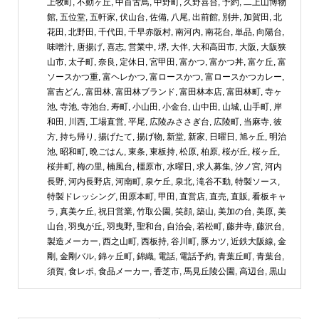
上牧町
,
不動ヶ丘
,
中百舌鳥
,
中野町
,
久野喜台
,
予約
,
二上山博物
館
,
五位堂
,
五軒家
,
伏山台
,
佐備
,
八尾
,
出前館
,
別井
,
加賀田
,
北
花田
,
北野田
,
千代田
,
千早赤阪村
,
南河内
,
南花台
,
単品
,
向陽台
,
味噌汁
,
唐揚げ
,
喜志
,
営業中
,
堺
,
大伴
,
大和高田市
,
大阪
,
大阪狭
山市
,
太子町
,
奈良
,
定休日
,
宮甲田
,
富かつ
,
富かつ丼
,
富ケ丘
,
富
ソースかつ重
,
富ヘレかつ
,
富ロースかつ
,
富ロースかつカレー
,
富吉どん
,
富田林
,
富田林ブランド
,
富田林本店
,
富田林町
,
寺ヶ
池
,
寺池
,
寺池台
,
寿町
,
小山田
,
小金台
,
山中田
,
山城
,
山手町
,
岸
和田
,
川西
,
工場直営
,
平尾
,
広陵みささぎ台
,
広陵町
,
当麻寺
,
彼
方
,
持ち帰り
,
揚げたて
,
揚げ物
,
新堂
,
新家
,
日曜日
,
旭ヶ丘
,
明治
池
,
昭和町
,
晩ごはん
,
東条
,
東板持
,
松原
,
柏原
,
桜が丘
,
桜ヶ丘
,
桜井町
,
梅の里
,
楠風台
,
橿原市
,
水曜日
,
求人募集
,
汐ノ宮
,
河内
長野
,
河内長野店
,
河南町
,
泉ケ丘
,
泉北
,
滝谷不動
,
特製ソース
,
特製ドレッシング
,
田原本町
,
甲田
,
直営店
,
直売
,
直販
,
看板キャ
ラ
,
真美ケ丘
,
祝日営業
,
竹取公園
,
笑顔
,
築山
,
美加の台
,
美原
,
美
山台
,
羽曳が丘
,
羽曳野
,
聖和台
,
自治会
,
若松町
,
藤井寺
,
藤沢台
,
製造メーカー
,
西之山町
,
西板持
,
谷川町
,
豚カツ
,
近鉄大阪線
,
金
剛
,
金剛バル
,
錦ヶ丘町
,
錦織
,
電話
,
電話予約
,
青葉丘町
,
青葉台
,
須賀
,
食レポ
,
食品メーカー
,
香芝市
,
馬見丘陵公園
,
高辺台
,
黒山