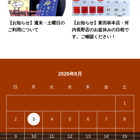
【お知らせ】週末・土曜日の
【お知らせ】富田林本店・河
ご利用について
内長野店のお盆休みの日程で
す。ご確認ください！
2026年8月
日
月
火
水
木
金
土
1
2
3
4
5
6
7
8
9
10
11
12
13
14
15