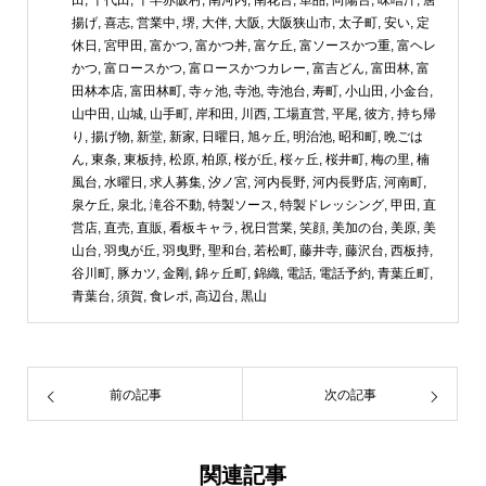
揚げ
,
喜志
,
営業中
,
堺
,
大伴
,
大阪
,
大阪狭山市
,
太子町
,
安い
,
定
休日
,
宮甲田
,
富かつ
,
富かつ丼
,
富ケ丘
,
富ソースかつ重
,
富ヘレ
かつ
,
富ロースかつ
,
富ロースかつカレー
,
富吉どん
,
富田林
,
富
田林本店
,
富田林町
,
寺ヶ池
,
寺池
,
寺池台
,
寿町
,
小山田
,
小金台
,
山中田
,
山城
,
山手町
,
岸和田
,
川西
,
工場直営
,
平尾
,
彼方
,
持ち帰
り
,
揚げ物
,
新堂
,
新家
,
日曜日
,
旭ヶ丘
,
明治池
,
昭和町
,
晩ごは
ん
,
東条
,
東板持
,
松原
,
柏原
,
桜が丘
,
桜ヶ丘
,
桜井町
,
梅の里
,
楠
風台
,
水曜日
,
求人募集
,
汐ノ宮
,
河内長野
,
河内長野店
,
河南町
,
泉ケ丘
,
泉北
,
滝谷不動
,
特製ソース
,
特製ドレッシング
,
甲田
,
直
営店
,
直売
,
直販
,
看板キャラ
,
祝日営業
,
笑顔
,
美加の台
,
美原
,
美
山台
,
羽曳が丘
,
羽曳野
,
聖和台
,
若松町
,
藤井寺
,
藤沢台
,
西板持
,
谷川町
,
豚カツ
,
金剛
,
錦ヶ丘町
,
錦織
,
電話
,
電話予約
,
青葉丘町
,
青葉台
,
須賀
,
食レポ
,
高辺台
,
黒山
前の記事
次の記事
関連記事