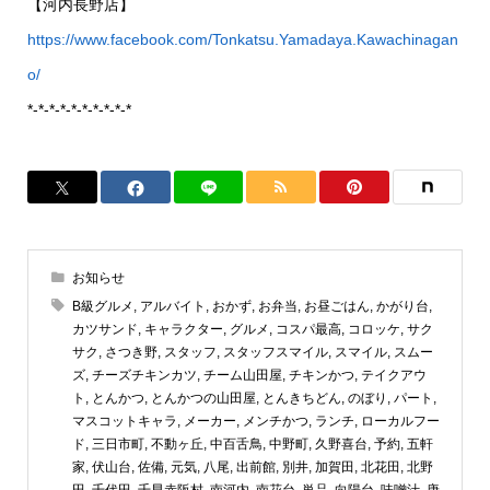
【河内長野店】
https://www.facebook.com/Tonkatsu.Yamadaya.Kawachinagan
o/
*-*-*-*-*-*-*-*-*-*
お知らせ
B級グルメ
,
アルバイト
,
おかず
,
お弁当
,
お昼ごはん
,
かがり台
,
カツサンド
,
キャラクター
,
グルメ
,
コスパ最高
,
コロッケ
,
サク
サク
,
さつき野
,
スタッフ
,
スタッフスマイル
,
スマイル
,
スムー
ズ
,
チーズチキンカツ
,
チーム山田屋
,
チキンかつ
,
テイクアウ
ト
,
とんかつ
,
とんかつの山田屋
,
とんきちどん
,
のぼり
,
パート
,
マスコットキャラ
,
メーカー
,
メンチかつ
,
ランチ
,
ローカルフー
ド
,
三日市町
,
不動ヶ丘
,
中百舌鳥
,
中野町
,
久野喜台
,
予約
,
五軒
家
,
伏山台
,
佐備
,
元気
,
八尾
,
出前館
,
別井
,
加賀田
,
北花田
,
北野
田
,
千代田
,
千早赤阪村
,
南河内
,
南花台
,
単品
,
向陽台
,
味噌汁
,
唐