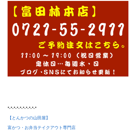
*-*-*-*-*-*-*-*-*-*
【とんかつの山田屋】
富かつ・お弁当テイクアウト専門店