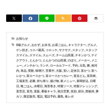
お知らせ
B級グルメ
,
おかず
,
お弁当
,
お昼ごはん
,
キャラクター
,
グルメ
,
ゲン担ぎ
,
コスパ最高
,
コロッケ
,
サクサク
,
スタッフ
,
スタッフ
スマイル
,
スマイル
,
スムーズ
,
チーム山田屋
,
チキンかつ
,
テイ
クアウト
,
とんかつ
,
とんかつの山田屋
,
のぼり
,
メーカー
,
メニ
ュー
,
メンチかつ
,
ランチ
,
ローカルフード
,
予約
,
元気
,
勝
,
南河
内
,
単品
,
受験
,
味噌汁
,
営業中
,
大阪
,
安い
,
定休日
,
富かつ
,
富ヘ
レかつ
,
富ロースかつ
,
富ロースかつカレー
,
富吉どん
,
富田林
,
工場直営
,
必勝
,
持ち帰り
,
揚げ物
,
新メニュー
,
新聞折込
,
日曜
日
,
晩ごはん
,
水曜日
,
海苔巻き
,
特製ソース
,
特製ドレッシング
,
直営店
,
直売
,
直販
,
看板キャラ
,
祝日営業
,
笑顔
,
節分
,
西板持
,
豚
カツ
,
限定販売
,
電話
,
電話予約
,
霧島
,
食レポ