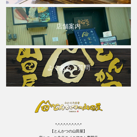
店舗案内
よくあるご質問
*-*-*-*-*-*-*-*-*-*
【とんかつの山田屋】