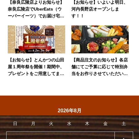
【奈良広陵店よりお知らせ】
【お知らせ】いよいよ明日、
奈良広陵店でUberEats（ウ
河内長野店オープンしま
ーバーイーツ）でお届け宅配
す！！
が始まりました！
【お知らせ】とんかつの山田
【商品注文のお知らせ】各店
屋１周年祭を開催！期間中、
舗にてご予算に応じて特別弁
プレゼントをご用意してます
当をお作りさせていただいて
♪
います。
2026年8月
日
月
火
水
木
金
土