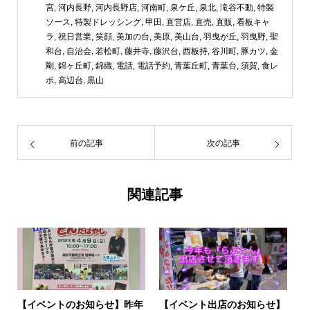
宮
,
河内長野
,
河内長野店
,
河南町
,
泉ケ丘
,
泉北
,
滝谷不動
,
特製
ソース
,
特製ドレッシング
,
甲田
,
直営店
,
直売
,
直販
,
看板キャ
ラ
,
祝日営業
,
笑顔
,
美加の台
,
美原
,
美山台
,
羽曳が丘
,
羽曳野
,
聖
和台
,
自治会
,
若松町
,
藤井寺
,
藤沢台
,
西板持
,
谷川町
,
豚カツ
,
金
剛
,
錦ヶ丘町
,
錦織
,
電話
,
電話予約
,
青葉丘町
,
青葉台
,
須賀
,
食レ
ポ
,
高辺台
,
黒山
前の記事
次の記事
関連記事
【イベントのお知らせ】昨年
【イベント出店のお知らせ】