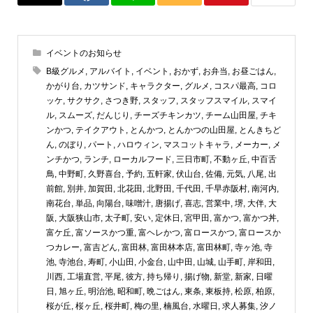
イベントのお知らせ
B級グルメ
,
アルバイト
,
イベント
,
おかず
,
お弁当
,
お昼ごはん
,
かがり台
,
カツサンド
,
キャラクター
,
グルメ
,
コスパ最高
,
コロ
ッケ
,
サクサク
,
さつき野
,
スタッフ
,
スタッフスマイル
,
スマイ
ル
,
スムーズ
,
だんじり
,
チーズチキンカツ
,
チーム山田屋
,
チキ
ンかつ
,
テイクアウト
,
とんかつ
,
とんかつの山田屋
,
とんきちど
ん
,
のぼり
,
パート
,
ハロウィン
,
マスコットキャラ
,
メーカー
,
メ
ンチかつ
,
ランチ
,
ローカルフード
,
三日市町
,
不動ヶ丘
,
中百舌
鳥
,
中野町
,
久野喜台
,
予約
,
五軒家
,
伏山台
,
佐備
,
元気
,
八尾
,
出
前館
,
別井
,
加賀田
,
北花田
,
北野田
,
千代田
,
千早赤阪村
,
南河内
,
南花台
,
単品
,
向陽台
,
味噌汁
,
唐揚げ
,
喜志
,
営業中
,
堺
,
大伴
,
大
阪
,
大阪狭山市
,
太子町
,
安い
,
定休日
,
宮甲田
,
富かつ
,
富かつ丼
,
富ケ丘
,
富ソースかつ重
,
富ヘレかつ
,
富ロースかつ
,
富ロースか
つカレー
,
富吉どん
,
富田林
,
富田林本店
,
富田林町
,
寺ヶ池
,
寺
池
,
寺池台
,
寿町
,
小山田
,
小金台
,
山中田
,
山城
,
山手町
,
岸和田
,
川西
,
工場直営
,
平尾
,
彼方
,
持ち帰り
,
揚げ物
,
新堂
,
新家
,
日曜
日
,
旭ヶ丘
,
明治池
,
昭和町
,
晩ごはん
,
東条
,
東板持
,
松原
,
柏原
,
桜が丘
,
桜ヶ丘
,
桜井町
,
梅の里
,
楠風台
,
水曜日
,
求人募集
,
汐ノ