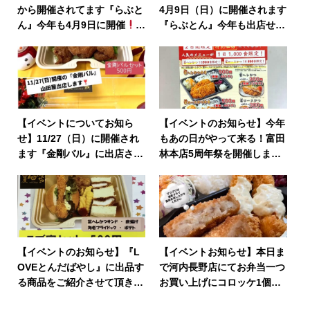
から開催されてます『らぶと
4月9日（日）に開催されます
ん』今年も4月9日に開催
『らぶとん』今年も出店せさ
とんかつの山田屋も出店
て頂きます！
【イベントについてお知ら
【イベントのお知らせ】今年
せ】11/27（日）に開催され
もあの日がやって来る！富田
ます『金剛バル』に出店させ
林本店5周年祭を開催しま
て頂きます当日の販売商品を
す！
ご紹介
【イベントのお知らせ】『L
【イベントお知らせ】本日ま
OVEとんだばやし』に出品す
で河内長野店にてお弁当一つ
る商品をご紹介させて頂きま
お買い上げにコロッケ1個プ
す
レゼント