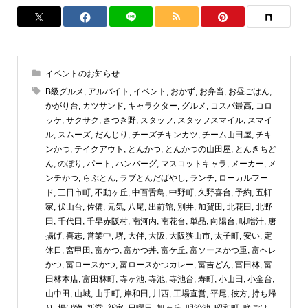
イベントのお知らせ
B級グルメ
,
アルバイト
,
イベント
,
おかず
,
お弁当
,
お昼ごはん
,
かがり台
,
カツサンド
,
キャラクター
,
グルメ
,
コスパ最高
,
コロ
ッケ
,
サクサク
,
さつき野
,
スタッフ
,
スタッフスマイル
,
スマイ
ル
,
スムーズ
,
だんじり
,
チーズチキンカツ
,
チーム山田屋
,
チキ
ンかつ
,
テイクアウト
,
とんかつ
,
とんかつの山田屋
,
とんきちど
ん
,
のぼり
,
パート
,
ハンバーグ
,
マスコットキャラ
,
メーカー
,
メ
ンチかつ
,
らぶとん
,
ラブとんだばやし
,
ランチ
,
ローカルフー
ド
,
三日市町
,
不動ヶ丘
,
中百舌鳥
,
中野町
,
久野喜台
,
予約
,
五軒
家
,
伏山台
,
佐備
,
元気
,
八尾
,
出前館
,
別井
,
加賀田
,
北花田
,
北野
田
,
千代田
,
千早赤阪村
,
南河内
,
南花台
,
単品
,
向陽台
,
味噌汁
,
唐
揚げ
,
喜志
,
営業中
,
堺
,
大伴
,
大阪
,
大阪狭山市
,
太子町
,
安い
,
定
休日
,
宮甲田
,
富かつ
,
富かつ丼
,
富ケ丘
,
富ソースかつ重
,
富ヘレ
かつ
,
富ロースかつ
,
富ロースかつカレー
,
富吉どん
,
富田林
,
富
田林本店
,
富田林町
,
寺ヶ池
,
寺池
,
寺池台
,
寿町
,
小山田
,
小金台
,
山中田
,
山城
,
山手町
,
岸和田
,
川西
,
工場直営
,
平尾
,
彼方
,
持ち帰