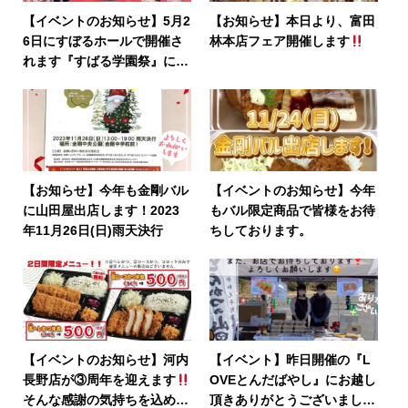
【イベントのお知らせ】5月2
【お知らせ】本日より、富田
6日にすぼるホールで開催さ
林本店フェア開催します
れます『すばる学園祭』にと
んかつの山田屋出店
【お知らせ】今年も金剛バル
【イベントのお知らせ】今年
に山田屋出店します！2023
もバル限定商品で皆様をお待
年11月26日(日)雨天決行
ちしております。
【イベントのお知らせ】河内
【イベント】昨日開催の『L
長野店が③周年を迎えます
OVEとんだばやし』にお越し
そんな感謝の気持ちを込めて
頂きありがとうございまし