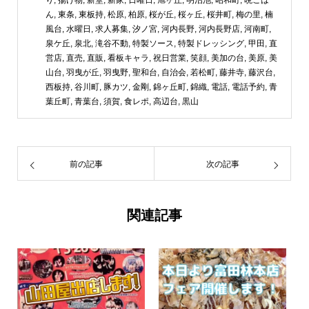
り
,
揚げ物
,
新堂
,
新家
,
日曜日
,
旭ヶ丘
,
明治池
,
昭和町
,
晩ごは
ん
,
東条
,
東板持
,
松原
,
柏原
,
桜が丘
,
桜ヶ丘
,
桜井町
,
梅の里
,
楠
風台
,
水曜日
,
求人募集
,
汐ノ宮
,
河内長野
,
河内長野店
,
河南町
,
泉ケ丘
,
泉北
,
滝谷不動
,
特製ソース
,
特製ドレッシング
,
甲田
,
直
営店
,
直売
,
直販
,
看板キャラ
,
祝日営業
,
笑顔
,
美加の台
,
美原
,
美
山台
,
羽曳が丘
,
羽曳野
,
聖和台
,
自治会
,
若松町
,
藤井寺
,
藤沢台
,
西板持
,
谷川町
,
豚カツ
,
金剛
,
錦ヶ丘町
,
錦織
,
電話
,
電話予約
,
青
葉丘町
,
青葉台
,
須賀
,
食レポ
,
高辺台
,
黒山
前の記事
次の記事
関連記事