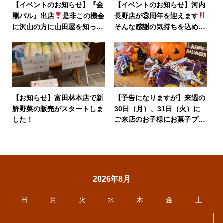
【イベントのお知らせ】『金
【イベントのお知らせ】河内
剛バル』出店
是非この機会
長野店が③周年を迎えます
に沢山の方に山田屋を知って
そんな感謝の気持ちを込めて
頂けたら嬉しいなぁ〜と思っ
6月 13日14日に3周年祭を行
ています
います
【お知らせ】富田林本店で新
【予告になりますが】来週の
鮮野菜の販売がスタートしま
30日（月）、31日（火）に
した！
ご来店のお子様にお菓子プレ
ゼントさせて頂きます
2026年8月
日
月
火
水
木
金
土