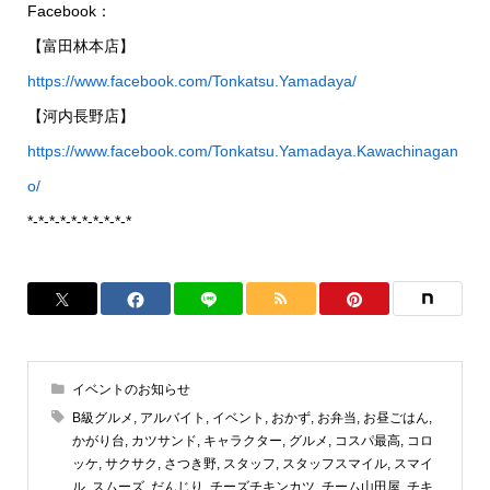
Facebook：
【富田林本店】
https://www.facebook.com/Tonkatsu.Yamadaya/
【河内長野店】
https://www.facebook.com/Tonkatsu.Yamadaya.Kawachinagan
o/
*-*-*-*-*-*-*-*-*-*
イベントのお知らせ
B級グルメ
,
アルバイト
,
イベント
,
おかず
,
お弁当
,
お昼ごはん
,
かがり台
,
カツサンド
,
キャラクター
,
グルメ
,
コスパ最高
,
コロ
ッケ
,
サクサク
,
さつき野
,
スタッフ
,
スタッフスマイル
,
スマイ
ル
,
スムーズ
,
だんじり
,
チーズチキンカツ
,
チーム山田屋
,
チキ