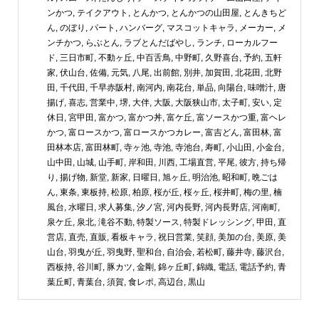
ンかつ
,
テイクアウト
,
とんかつ
,
とんかつの山田屋
,
とんきちど
ん
,
のぼり
,
パート
,
ハンバーグ
,
マスコットキャラ
,
メーカー
,
メ
ンチかつ
,
らぶとん
,
ラブとんだばやし
,
ランチ
,
ローカルフー
ド
,
三日市町
,
不動ヶ丘
,
中百舌鳥
,
中野町
,
久野喜台
,
予約
,
五軒
家
,
伏山台
,
佐備
,
元気
,
八尾
,
出前館
,
別井
,
加賀田
,
北花田
,
北野
田
,
千代田
,
千早赤阪村
,
南河内
,
南花台
,
単品
,
向陽台
,
味噌汁
,
唐
揚げ
,
喜志
,
営業中
,
堺
,
大伴
,
大阪
,
大阪狭山市
,
太子町
,
安い
,
定
休日
,
宮甲田
,
富かつ
,
富かつ丼
,
富ケ丘
,
富ソースかつ重
,
富ヘレ
かつ
,
富ロースかつ
,
富ロースかつカレー
,
富吉どん
,
富田林
,
富
田林本店
,
富田林町
,
寺ヶ池
,
寺池
,
寺池台
,
寿町
,
小山田
,
小金台
,
山中田
,
山城
,
山手町
,
岸和田
,
川西
,
工場直営
,
平尾
,
彼方
,
持ち帰
り
,
揚げ物
,
新堂
,
新家
,
日曜日
,
旭ヶ丘
,
明治池
,
昭和町
,
晩ごは
ん
,
東条
,
東板持
,
松原
,
柏原
,
桜が丘
,
桜ヶ丘
,
桜井町
,
梅の里
,
楠
風台
,
水曜日
,
求人募集
,
汐ノ宮
,
河内長野
,
河内長野店
,
河南町
,
泉ケ丘
,
泉北
,
滝谷不動
,
特製ソース
,
特製ドレッシング
,
甲田
,
直
営店
,
直売
,
直販
,
看板キャラ
,
祝日営業
,
笑顔
,
美加の台
,
美原
,
美
山台
,
羽曳が丘
,
羽曳野
,
聖和台
,
自治会
,
若松町
,
藤井寺
,
藤沢台
,
西板持
,
谷川町
,
豚カツ
,
金剛
,
錦ヶ丘町
,
錦織
,
電話
,
電話予約
,
青
葉丘町
,
青葉台
,
須賀
,
食レポ
,
高辺台
,
黒山