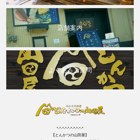
店舗案内
よくあるご質問
*-*-*-*-*-*-*-*-*-*
【とんかつの山田屋】