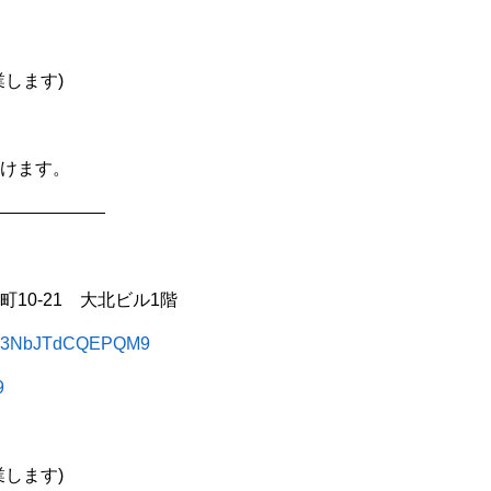
します)
けます。
——————
10-21 大北ビル1階
ZgJw3NbJTdCQEPQM9
9
します)