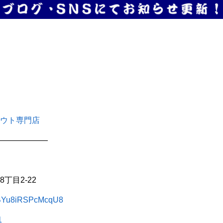
ウト専門店
——————
丁目2-22
3gBYu8iRSPcMcqU8
1