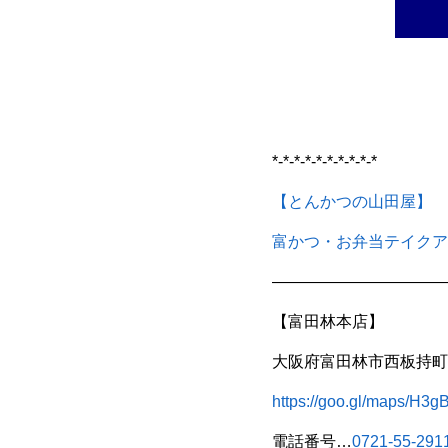
*-*-*-*-*-*-*-*-*-*
【とんかつの山田屋】
富かつ・お弁当テイクア
———————————
【富田林本店】
大阪府富田林市西板持町8
https://goo.gl/maps/H
電話番号…
0721-55-291