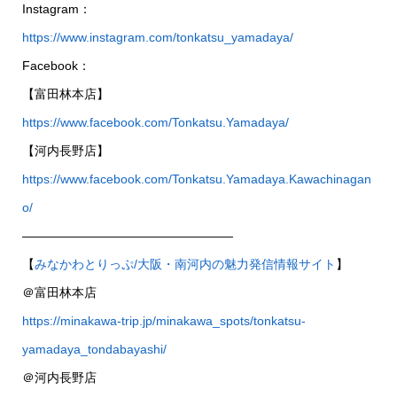
Instagram：
https://www.instagram.com/tonkatsu_yamadaya/
Facebook：
【富田林本店】
https://www.facebook.com/Tonkatsu.Yamadaya/
【河内長野店】
https://www.facebook.com/Tonkatsu.Yamadaya.Kawachinagan
o/
—————————————————
【
みなかわとりっぷ/大阪・南河内の魅力発信情報サイト
】
＠富田林本店
https://minakawa-trip.jp/minakawa_spots/tonkatsu-
yamadaya_tondabayashi/
＠河内長野店