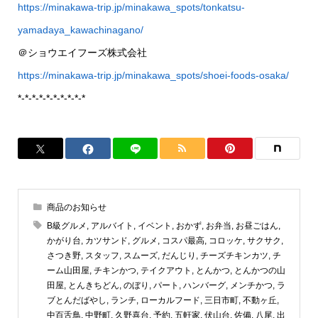
https://minakawa-trip.jp/minakawa_spots/tonkatsu-
yamadaya_kawachinagano/
＠ショウエイフーズ株式会社
https://minakawa-trip.jp/minakawa_spots/shoei-foods-osaka/
*-*-*-*-*-*-*-*-*-*
商品のお知らせ
B級グルメ
,
アルバイト
,
イベント
,
おかず
,
お弁当
,
お昼ごはん
,
かがり台
,
カツサンド
,
グルメ
,
コスパ最高
,
コロッケ
,
サクサク
,
さつき野
,
スタッフ
,
スムーズ
,
だんじり
,
チーズチキンカツ
,
チ
ーム山田屋
,
チキンかつ
,
テイクアウト
,
とんかつ
,
とんかつの山
田屋
,
とんきちどん
,
のぼり
,
パート
,
ハンバーグ
,
メンチかつ
,
ラ
ブとんだばやし
,
ランチ
,
ローカルフード
,
三日市町
,
不動ヶ丘
,
中百舌鳥
,
中野町
,
久野喜台
,
予約
,
五軒家
,
伏山台
,
佐備
,
八尾
,
出