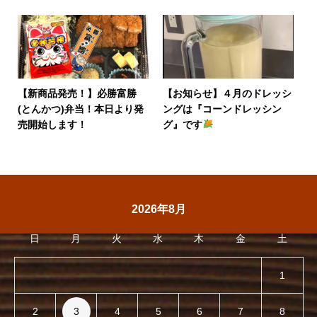
【新商品発売！】必勝富勝
【お知らせ】４月のドレッシ
(とんかつ)弁当！本日より発
ングは『コーンドレッシン
売開始します！
グ』です
2026年8月
日
月
火
水
木
金
土
1
2
3
4
5
6
7
8