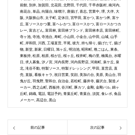
前館
,
別井
,
加賀田
,
北花田
,
北野田
,
千代田
,
千早赤阪村
,
南河内
,
南花台
,
単品
,
向陽台
,
味噌汁
,
唐揚げ
,
喜志
,
営業中
,
堺
,
大伴
,
大
阪
,
大阪狭山市
,
太子町
,
定休日
,
宮甲田
,
富かつ
,
富かつ丼
,
富ケ
丘
,
富ソースかつ重
,
富ヘレかつ
,
富ロースかつ
,
富ロースかつカ
レー
,
富吉どん
,
富田林
,
富田林ブランド
,
富田林本店
,
富田林町
,
寺ヶ池
,
寺池
,
寺池台
,
寿町
,
小山田
,
小金台
,
山中田
,
山城
,
山手
町
,
岸和田
,
川西
,
工場直営
,
平尾
,
彼方
,
持ち帰り
,
揚げたて
,
揚げ
物
,
新堂
,
新家
,
日曜日
,
旭ヶ丘
,
明治池
,
昭和町
,
晩ごはん
,
東条
,
東板持
,
松原
,
柏原
,
桜が丘
,
桜ヶ丘
,
桜井町
,
梅の里
,
楠風台
,
水曜
日
,
求人募集
,
汐ノ宮
,
河内長野
,
河内長野店
,
河南町
,
泉ケ丘
,
泉
北
,
滝谷不動
,
特製ソース
,
特製ドレッシング
,
甲田
,
直営店
,
直
売
,
直販
,
看板キャラ
,
祝日営業
,
笑顔
,
美加の台
,
美原
,
美山台
,
羽
曳が丘
,
羽曳野
,
聖和台
,
自治会
,
若松町
,
藤井寺
,
藤沢台
,
製造メ
ーカー
,
西之山町
,
西板持
,
谷川町
,
豚カツ
,
金剛
,
金剛バル
,
錦ヶ
丘町
,
錦織
,
電話
,
電話予約
,
青葉丘町
,
青葉台
,
須賀
,
食レポ
,
食品
メーカー
,
高辺台
,
黒山
前の記事
次の記事