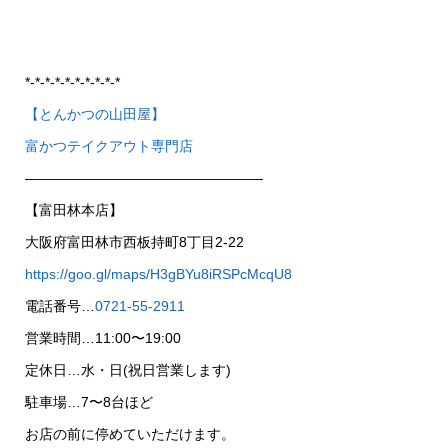
*-*-*-*-*-*-*-*-*-*
【とんかつの山田屋】
富かつテイクアウト専門店
—————————————————
【富田林本店】
大阪府富田林市西板持町8丁目2-22
https://goo.gl/maps/H3gBYu8iRSPcMcqU8
電話番号…
0721-55-2911
営業時間…11:00〜19:00
定休日…水・日(祝日営業します)
駐車場…7〜8台ほど
お店の前に停めていただけます。