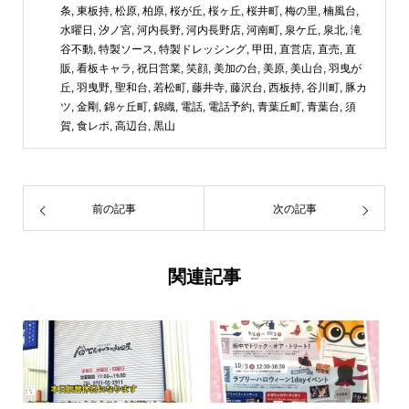
条
,
東板持
,
松原
,
柏原
,
桜が丘
,
桜ヶ丘
,
桜井町
,
梅の里
,
楠風台
,
水曜日
,
汐ノ宮
,
河内長野
,
河内長野店
,
河南町
,
泉ケ丘
,
泉北
,
滝
谷不動
,
特製ソース
,
特製ドレッシング
,
甲田
,
直営店
,
直売
,
直
販
,
看板キャラ
,
祝日営業
,
笑顔
,
美加の台
,
美原
,
美山台
,
羽曳が
丘
,
羽曳野
,
聖和台
,
若松町
,
藤井寺
,
藤沢台
,
西板持
,
谷川町
,
豚カ
ツ
,
金剛
,
錦ヶ丘町
,
錦織
,
電話
,
電話予約
,
青葉丘町
,
青葉台
,
須
賀
,
食レポ
,
高辺台
,
黒山
前の記事
次の記事
関連記事