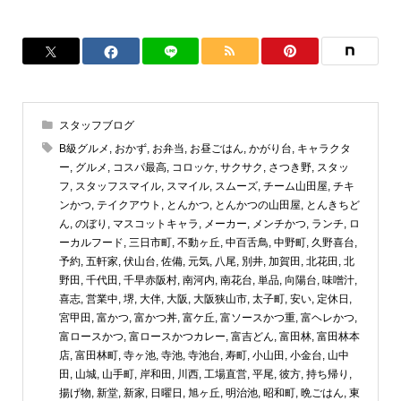
スタッフブログ
B級グルメ
,
おかず
,
お弁当
,
お昼ごはん
,
かがり台
,
キャラクタ
ー
,
グルメ
,
コスパ最高
,
コロッケ
,
サクサク
,
さつき野
,
スタッ
フ
,
スタッフスマイル
,
スマイル
,
スムーズ
,
チーム山田屋
,
チキ
ンかつ
,
テイクアウト
,
とんかつ
,
とんかつの山田屋
,
とんきちど
ん
,
のぼり
,
マスコットキャラ
,
メーカー
,
メンチかつ
,
ランチ
,
ロ
ーカルフード
,
三日市町
,
不動ヶ丘
,
中百舌鳥
,
中野町
,
久野喜台
,
予約
,
五軒家
,
伏山台
,
佐備
,
元気
,
八尾
,
別井
,
加賀田
,
北花田
,
北
野田
,
千代田
,
千早赤阪村
,
南河内
,
南花台
,
単品
,
向陽台
,
味噌汁
,
喜志
,
営業中
,
堺
,
大伴
,
大阪
,
大阪狭山市
,
太子町
,
安い
,
定休日
,
宮甲田
,
富かつ
,
富かつ丼
,
富ケ丘
,
富ソースかつ重
,
富ヘレかつ
,
富ロースかつ
,
富ロースかつカレー
,
富吉どん
,
富田林
,
富田林本
店
,
富田林町
,
寺ヶ池
,
寺池
,
寺池台
,
寿町
,
小山田
,
小金台
,
山中
田
,
山城
,
山手町
,
岸和田
,
川西
,
工場直営
,
平尾
,
彼方
,
持ち帰り
,
揚げ物
,
新堂
,
新家
,
日曜日
,
旭ヶ丘
,
明治池
,
昭和町
,
晩ごはん
,
東