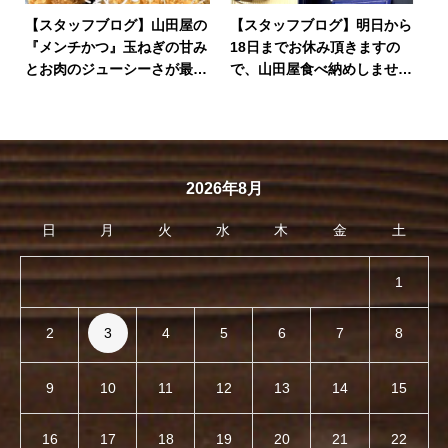
【スタッフブログ】山田屋の
【スタッフブログ】明日から
『メンチかつ』玉ねぎの甘み
18日までお休み頂きますの
とお肉のジューシーさが最高
で、山田屋食べ納めしません
の一品です。
か？
2026年8月
日
月
火
水
木
金
土
1
2
3
4
5
6
7
8
9
10
11
12
13
14
15
16
17
18
19
20
21
22