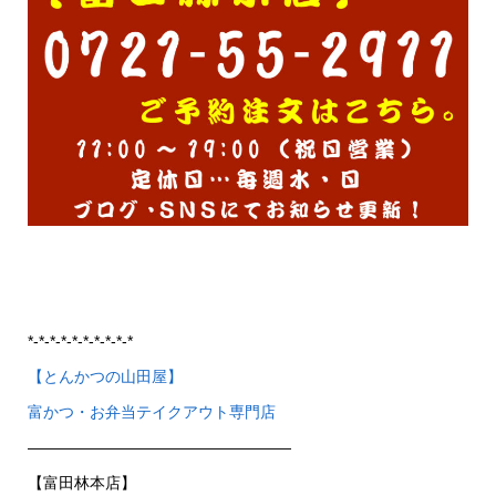
*-*-*-*-*-*-*-*-*-*
【とんかつの山田屋】
富かつ・お弁当テイクアウト専門店
—————————————————
【富田林本店】