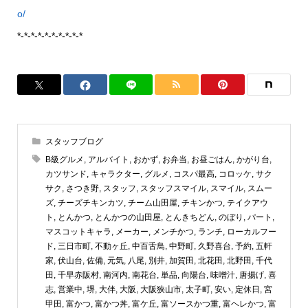
o/
*-*-*-*-*-*-*-*-*-*
スタッフブログ
B級グルメ
,
アルバイト
,
おかず
,
お弁当
,
お昼ごはん
,
かがり台
,
カツサンド
,
キャラクター
,
グルメ
,
コスパ最高
,
コロッケ
,
サク
サク
,
さつき野
,
スタッフ
,
スタッフスマイル
,
スマイル
,
スムー
ズ
,
チーズチキンカツ
,
チーム山田屋
,
チキンかつ
,
テイクアウ
ト
,
とんかつ
,
とんかつの山田屋
,
とんきちどん
,
のぼり
,
パート
,
マスコットキャラ
,
メーカー
,
メンチかつ
,
ランチ
,
ローカルフー
ド
,
三日市町
,
不動ヶ丘
,
中百舌鳥
,
中野町
,
久野喜台
,
予約
,
五軒
家
,
伏山台
,
佐備
,
元気
,
八尾
,
別井
,
加賀田
,
北花田
,
北野田
,
千代
田
,
千早赤阪村
,
南河内
,
南花台
,
単品
,
向陽台
,
味噌汁
,
唐揚げ
,
喜
志
,
営業中
,
堺
,
大伴
,
大阪
,
大阪狭山市
,
太子町
,
安い
,
定休日
,
宮
甲田
,
富かつ
,
富かつ丼
,
富ケ丘
,
富ソースかつ重
,
富ヘレかつ
,
富