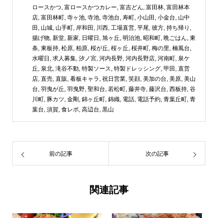
ロースかつ
,
富ロースかつカレー
,
富吉どん
,
富田林
,
富田林本
店
,
富田林町
,
寺ヶ池
,
寺池
,
寺池台
,
寿町
,
小山田
,
小金台
,
山中
田
,
山城
,
山手町
,
岸和田
,
川西
,
工場直営
,
平尾
,
彼方
,
持ち帰り
,
揚げ物
,
新堂
,
新家
,
日曜日
,
旭ヶ丘
,
明治池
,
昭和町
,
晩ごはん
,
東
条
,
東板持
,
松原
,
柏原
,
桜が丘
,
桜ヶ丘
,
桜井町
,
梅の里
,
楠風台
,
水曜日
,
求人募集
,
汐ノ宮
,
河内長野
,
河内長野店
,
河南町
,
泉ケ
丘
,
泉北
,
滝谷不動
,
特製ソース
,
特製ドレッシング
,
甲田
,
直営
店
,
直売
,
直販
,
看板キャラ
,
祝日営業
,
笑顔
,
美加の台
,
美原
,
美山
台
,
羽曳が丘
,
羽曳野
,
聖和台
,
若松町
,
藤井寺
,
藤沢台
,
西板持
,
谷
川町
,
豚カツ
,
金剛
,
錦ヶ丘町
,
錦織
,
電話
,
電話予約
,
青葉丘町
,
青
葉台
,
須賀
,
食レポ
,
高辺台
,
黒山
前の記事
次の記事
関連記事