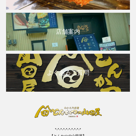
店舗案内
よくあるご質問
*-*-*-*-*-*-*-*-*-*
【とんかつの山田屋】