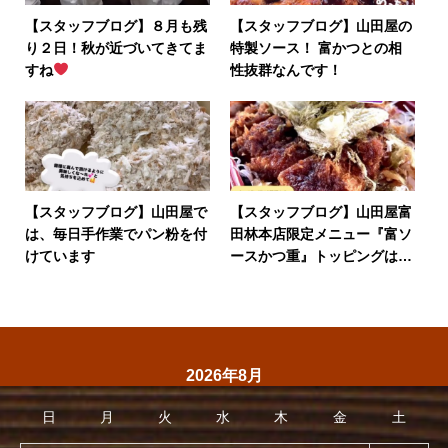
【スタッフブログ】８月も残
【スタッフブログ】山田屋の
り２日！秋が近づいてきてま
特製ソース！ 富かつとの相
すね
性抜群なんです！
【スタッフブログ】山田屋で
【スタッフブログ】山田屋富
は、毎日手作業でパン粉を付
田林本店限定メニュー『富ソ
けています
ースかつ重』トッピングは、
おぼろ昆布・かつお節・刻み
海苔の3種類から選んで頂け
ます。
2026年8月
日
月
火
水
木
金
土