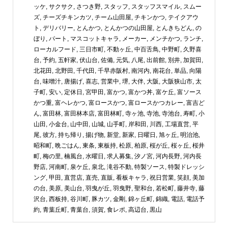
ッケ
,
サクサク
,
さつき野
,
スタッフ
,
スタッフスマイル
,
スムー
ズ
,
チーズチキンカツ
,
チーム山田屋
,
チキンかつ
,
テイクアウ
ト
,
デリバリー
,
とんかつ
,
とんかつの山田屋
,
とんきちどん
,
の
ぼり
,
パート
,
マスコットキャラ
,
メーカー
,
メンチかつ
,
ランチ
,
ローカルフード
,
三日市町
,
不動ヶ丘
,
中百舌鳥
,
中野町
,
久野喜
台
,
予約
,
五軒家
,
伏山台
,
佐備
,
元気
,
八尾
,
出前館
,
別井
,
加賀田
,
北花田
,
北野田
,
千代田
,
千早赤阪村
,
南河内
,
南花台
,
単品
,
向陽
台
,
味噌汁
,
唐揚げ
,
喜志
,
営業中
,
堺
,
大伴
,
大阪
,
大阪狭山市
,
太
子町
,
安い
,
定休日
,
宮甲田
,
富かつ
,
富かつ丼
,
富ケ丘
,
富ソース
かつ重
,
富ヘレかつ
,
富ロースかつ
,
富ロースかつカレー
,
富吉ど
ん
,
富田林
,
富田林本店
,
富田林町
,
寺ヶ池
,
寺池
,
寺池台
,
寿町
,
小
山田
,
小金台
,
山中田
,
山城
,
山手町
,
岸和田
,
川西
,
工場直営
,
平
尾
,
彼方
,
持ち帰り
,
揚げ物
,
新堂
,
新家
,
日曜日
,
旭ヶ丘
,
明治池
,
昭和町
,
晩ごはん
,
東条
,
東板持
,
松原
,
柏原
,
桜が丘
,
桜ヶ丘
,
桜井
町
,
梅の里
,
楠風台
,
水曜日
,
求人募集
,
汐ノ宮
,
河内長野
,
河内長
野店
,
河南町
,
泉ケ丘
,
泉北
,
滝谷不動
,
特製ソース
,
特製ドレッシ
ング
,
甲田
,
直営店
,
直売
,
直販
,
看板キャラ
,
祝日営業
,
笑顔
,
美加
の台
,
美原
,
美山台
,
羽曳が丘
,
羽曳野
,
聖和台
,
若松町
,
藤井寺
,
藤
沢台
,
西板持
,
谷川町
,
豚カツ
,
金剛
,
錦ヶ丘町
,
錦織
,
電話
,
電話予
約
,
青葉丘町
,
青葉台
,
須賀
,
食レポ
,
高辺台
,
黒山