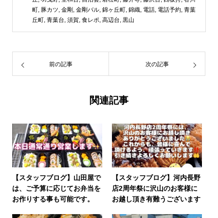
町
,
豚カツ
,
金剛
,
金剛バル
,
錦ヶ丘町
,
錦織
,
電話
,
電話予約
,
青葉
丘町
,
青葉台
,
須賀
,
食レポ
,
高辺台
,
黒山
前の記事
次の記事
関連記事
【スタッフブログ】山田屋で
【スタッフブログ】河内長野
は、ご予算に応じてお弁当を
店2周年祭に沢山のお客様に
お作りする事も可能です。
お越し頂き有難うございます