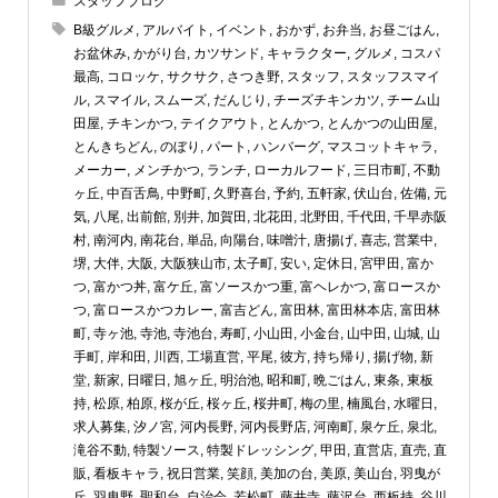
スタッフブログ
B級グルメ
,
アルバイト
,
イベント
,
おかず
,
お弁当
,
お昼ごはん
,
お盆休み
,
かがり台
,
カツサンド
,
キャラクター
,
グルメ
,
コスパ
最高
,
コロッケ
,
サクサク
,
さつき野
,
スタッフ
,
スタッフスマイ
ル
,
スマイル
,
スムーズ
,
だんじり
,
チーズチキンカツ
,
チーム山
田屋
,
チキンかつ
,
テイクアウト
,
とんかつ
,
とんかつの山田屋
,
とんきちどん
,
のぼり
,
パート
,
ハンバーグ
,
マスコットキャラ
,
メーカー
,
メンチかつ
,
ランチ
,
ローカルフード
,
三日市町
,
不動
ヶ丘
,
中百舌鳥
,
中野町
,
久野喜台
,
予約
,
五軒家
,
伏山台
,
佐備
,
元
気
,
八尾
,
出前館
,
別井
,
加賀田
,
北花田
,
北野田
,
千代田
,
千早赤阪
村
,
南河内
,
南花台
,
単品
,
向陽台
,
味噌汁
,
唐揚げ
,
喜志
,
営業中
,
堺
,
大伴
,
大阪
,
大阪狭山市
,
太子町
,
安い
,
定休日
,
宮甲田
,
富か
つ
,
富かつ丼
,
富ケ丘
,
富ソースかつ重
,
富ヘレかつ
,
富ロースか
つ
,
富ロースかつカレー
,
富吉どん
,
富田林
,
富田林本店
,
富田林
町
,
寺ヶ池
,
寺池
,
寺池台
,
寿町
,
小山田
,
小金台
,
山中田
,
山城
,
山
手町
,
岸和田
,
川西
,
工場直営
,
平尾
,
彼方
,
持ち帰り
,
揚げ物
,
新
堂
,
新家
,
日曜日
,
旭ヶ丘
,
明治池
,
昭和町
,
晩ごはん
,
東条
,
東板
持
,
松原
,
柏原
,
桜が丘
,
桜ヶ丘
,
桜井町
,
梅の里
,
楠風台
,
水曜日
,
求人募集
,
汐ノ宮
,
河内長野
,
河内長野店
,
河南町
,
泉ケ丘
,
泉北
,
滝谷不動
,
特製ソース
,
特製ドレッシング
,
甲田
,
直営店
,
直売
,
直
販
,
看板キャラ
,
祝日営業
,
笑顔
,
美加の台
,
美原
,
美山台
,
羽曳が
丘
,
羽曳野
,
聖和台
,
自治会
,
若松町
,
藤井寺
,
藤沢台
,
西板持
,
谷川