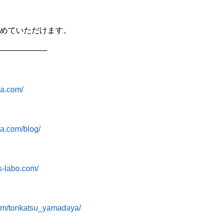
めていただけます。
——————
ya.com/
ya.com/blog/
s-labo.com/
com/tonkatsu_yamadaya/