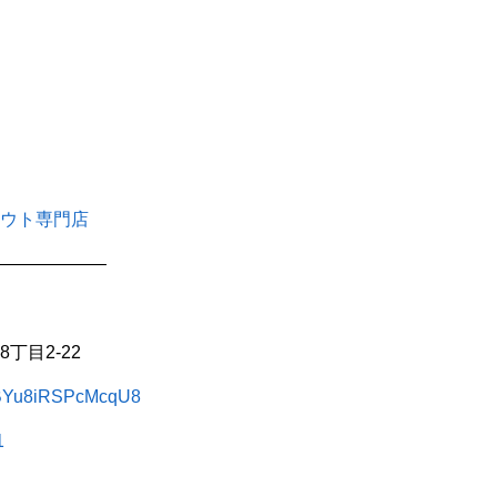
ウト専門店
——————
丁目2-22
3gBYu8iRSPcMcqU8
1