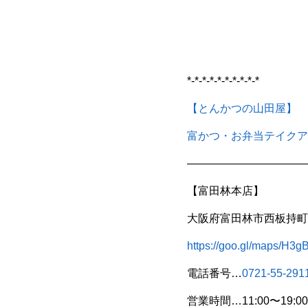
*-*-*-*-*-*-*-*-*-*
【とんかつの山田屋】
富かつ・お弁当テイクア
———————————
【富田林本店】
大阪府富田林市西板持町8
https://goo.gl/maps/H
電話番号…
0721-55-291
営業時間…11:00〜19:00