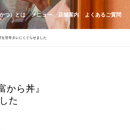
かつ）とは
メニュー
店舗案内
よくあるご質問
げを甘辛タレにくぐらせました
富から丼』
した