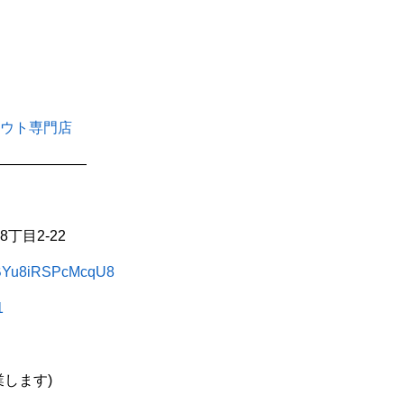
ウト専門店
——————
丁目2-22
3gBYu8iRSPcMcqU8
1
します)