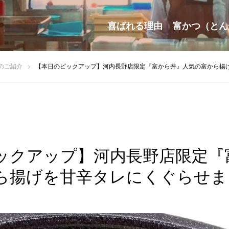
喜ばれる理由
富かつ（とん
のご紹介
【本日のピックアップ】河内長野店限定『富から丼』人気の富から揚
ックアップ】河内長野店限定『
ら揚げを甘辛タレにくぐらせま