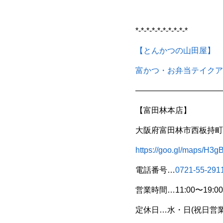
*-*-*-*-*-*-*-*-*-*
【とんかつの山田屋】
富かつ・お弁当テイクア
———————————
【富田林本店】
大阪府富田林市西板持町8
https://goo.gl/maps/H
電話番号…
0721-55-291
営業時間…11:00〜19:00
定休日…水・日(祝日営業